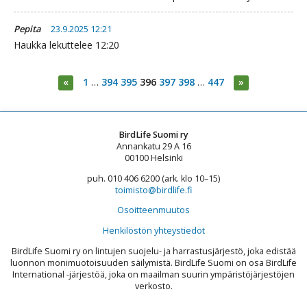
Pepita
23.9.2025 12:21
Haukka lekuttelee 12:20
«
1
…
394
395
396
397
398
…
447
»
BirdLife Suomi ry
Annankatu 29 A 16
00100 Helsinki
puh. 010 406 6200 (ark. klo 10–15)
toimisto@birdlife.fi
Osoitteenmuutos
Henkilöstön yhteystiedot
BirdLife Suomi ry on lintujen suojelu- ja harrastusjärjestö, joka edistää
luonnon monimuotoisuuden säilymistä. BirdLife Suomi on osa BirdLife
International -järjestöä, joka on maailman suurin ympäristöjärjestöjen
verkosto.