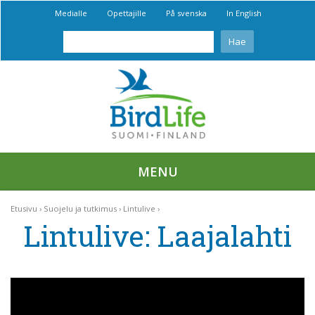
Medialle
Opettajille
På svenska
In English
MENU
Etusivu
Suojelu ja tutkimus
Lintulive
Lintulive: Laajalahti