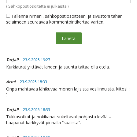
( Sähköpostiosoitetta ei julkaista )
Tallenna nimeni, sähköpostiosoitteeni ja sivustoni tähän
selaimeen seuraavaa kommentointikertaa varten.
TarjaP
23.9.2025 19:27
Kurkiaurat ylittävät lahden ja suunta taitaa olla etelä.
Armi
23.9.2025 18:33
Onpa mahtavaa lähikuvaa monen lajisista vesilinnuista, kiitos! :
)
TarjaP
23.9.2025 18:33
Tukkasotkat ja nokikanat sukeltavat pohjasta levää –
haapanat kärkkyvät pinnalla ”saalista”.