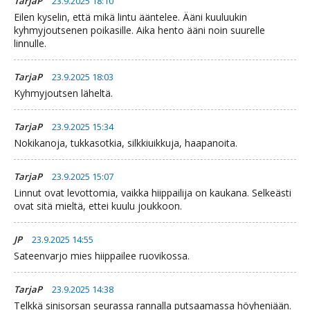
TarjaP
23.9.2025 18:10
Eilen kyselin, että mikä lintu ääntelee. Ääni kuuluukin
kyhmyjoutsenen poikasille. Aika hento ääni noin suurelle
linnulle.
TarjaP
23.9.2025 18:03
Kyhmyjoutsen läheltä.
TarjaP
23.9.2025 15:34
Nokikanoja, tukkasotkia, silkkiuikkuja, haapanoita.
TarjaP
23.9.2025 15:07
Linnut ovat levottomia, vaikka hiippailija on kaukana. Selkeästi
ovat sitä mieltä, ettei kuulu joukkoon.
JP
23.9.2025 14:55
Sateenvarjo mies hiippailee ruovikossa.
TarjaP
23.9.2025 14:38
Telkkä sinisorsan seurassa rannalla putsaamassa höyheniään.