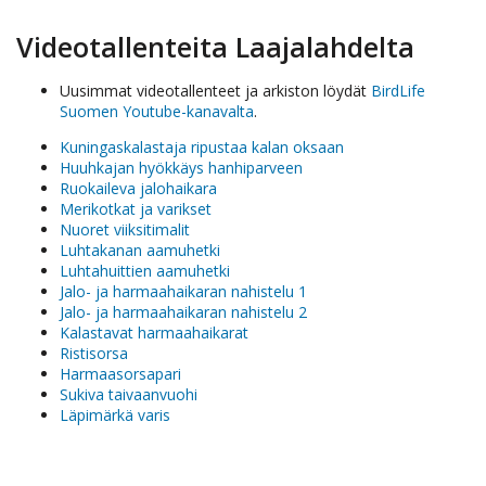
Videotallenteita Laajalahdelta
Uusimmat videotallenteet ja arkiston löydät
BirdLife
Suomen Youtube-kanavalta
.
Kuningaskalastaja ripustaa kalan oksaan
Huuhkajan hyökkäys hanhiparveen
Ruokaileva jalohaikara
Merikotkat ja varikset
Nuoret viiksitimalit
Luhtakanan aamuhetki
Luhtahuittien aamuhetki
Jalo- ja harmaahaikaran nahistelu 1
Jalo- ja harmaahaikaran nahistelu 2
Kalastavat harmaahaikarat
Ristisorsa
Harmaasorsapari
Sukiva taivaanvuohi
Läpimärkä varis