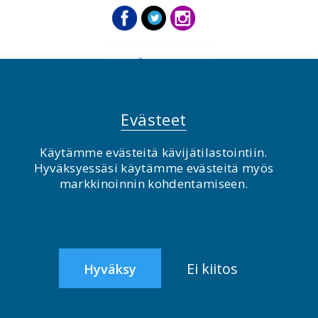
Evästeet
Käytämme evästeitä kävijätilastointiin.
Hyväksyessäsi käytämme evästeitä myös
© BirdLife Suomi ry 2026
markkinoinnin kohdentamiseen.
2.0
Ei kiitos
Hyväksy