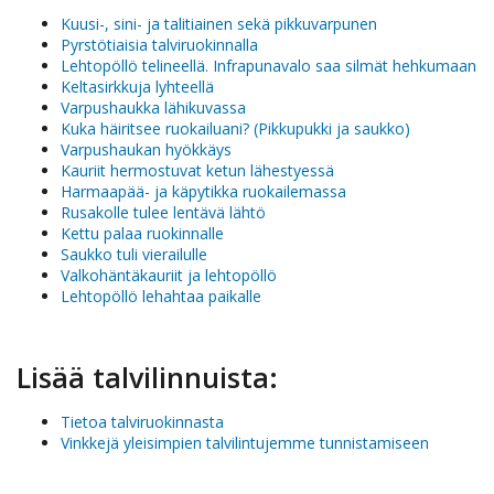
Kuusi-, sini- ja talitiainen sekä pikkuvarpunen
Pyrstötiaisia talviruokinnalla
Lehtopöllö telineellä. Infrapunavalo saa silmät hehkumaan
Keltasirkkuja lyhteellä
Varpushaukka lähikuvassa
Kuka häiritsee ruokailuani? (Pikkupukki ja saukko)
Varpushaukan hyökkäys
Kauriit hermostuvat ketun lähestyessä
Harmaapää- ja käpytikka ruokailemassa
Rusakolle tulee lentävä lähtö
Kettu palaa ruokinnalle
Saukko tuli vierailulle
Valkohäntäkauriit ja lehtopöllö
Lehtopöllö lehahtaa paikalle
Lisää talvilinnuista:
Tietoa talviruokinnasta
Vinkkejä yleisimpien talvilintujemme tunnistamiseen