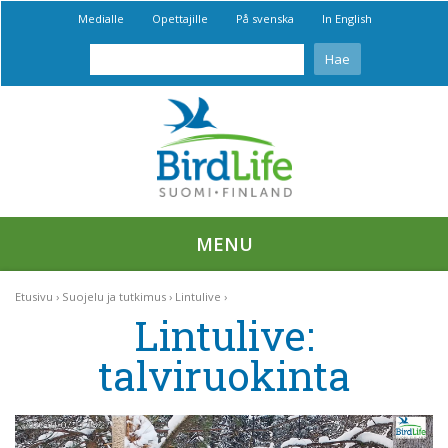
Medialle
Opettajille
På svenska
In English
MENU
Etusivu
Suojelu ja tutkimus
Lintulive
Lintulive:
talviruokinta