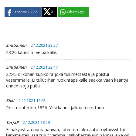
Facebook
772
X
WhatsApp
Sinitiainen
2.12.2021 23:27
23:26 kauris tulee paikalle.
Sinitiainen
2.12.2021 22:47
22:45 olikohan supikoira joka tuli metsästä ja poistui
vasemmalle. Ei tullut ihan ruokintapaikalle saakka vaan kääntyi
ennen isoja puita.
Kiiki
2.12.2021 19:05
Poistuivat n klo 1856. Yksi kauris jalkaa roikottaen
TarjaP
2.12.2021 18:59
Ei näkynyt ampumahaavaa, joten on joko auto töytäissyt tai
kiimataisteluissa tullut vamma. Valkohäntäkauriin kiima-aika on