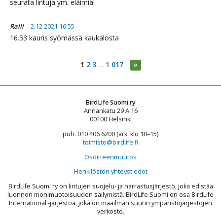
seurata lintuja ym. eläimiä!
Raili
2.12.2021 16:55
16.53 kauris syömässä kaukalosta
1
2
3
…
1 017
»
BirdLife Suomi ry
Annankatu 29 A 16
00100 Helsinki
puh. 010 406 6200 (ark. klo 10–15)
toimisto@birdlife.fi
Osoitteenmuutos
Henkilöstön yhteystiedot
BirdLife Suomi ry on lintujen suojelu- ja harrastusjärjestö, joka edistää
luonnon monimuotoisuuden säilymistä. BirdLife Suomi on osa BirdLife
International -järjestöä, joka on maailman suurin ympäristöjärjestöjen
verkosto.