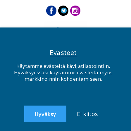
Evästeet
Käytämme evästeitä kävijätilastointiin.
Hyväksyessäsi käytämme evästeitä myös
© BirdLife Suomi ry 2026
markkinoinnin kohdentamiseen.
2.0
Ei kiitos
Hyväksy